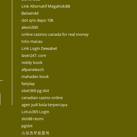
Link Alternatif Megahoki88
Betwin4d
slot qris depo 10k
alexis500
online casinos canada for real money
toto macau
Link Login Dewabet
laser247. com
reddy book
allpanelexch
mahadev book
fairplay
xbet369 pg slot
canadian casino online
agen judi bola terpercaya
Lotus365 Login
slot88 resmi
pgslot
스포츠무료중계