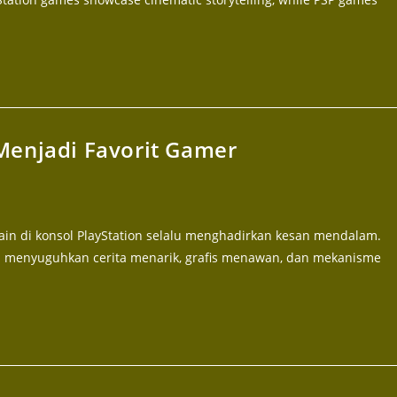
Menjadi Favorit Gamer
n di konsol PlayStation selalu menghadirkan kesan mendalam.
 menyuguhkan cerita menarik, grafis menawan, dan mekanisme