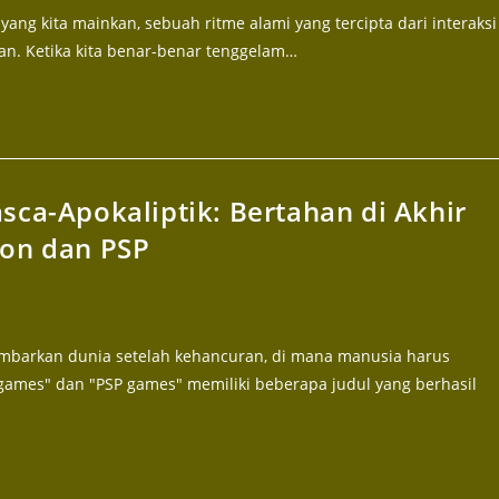
g kita mainkan, sebuah ritme alami yang tercipta dari interaksi
kan. Ketika kita benar-benar tenggelam…
ca-Apokaliptik: Bertahan di Akhir
ion dan PSP
ambarkan dunia setelah kehancuran, di mana manusia harus
 games" dan "PSP games" memiliki beberapa judul yang berhasil