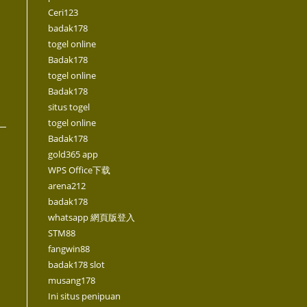
Ceri123
badak178
togel online
Badak178
togel online
Badak178
situs togel
togel online
Badak178
gold365 app
WPS Office下载
arena212
badak178
whatsapp 網頁版登入
STM88
fangwin88
badak178 slot
musang178
Ini situs penipuan