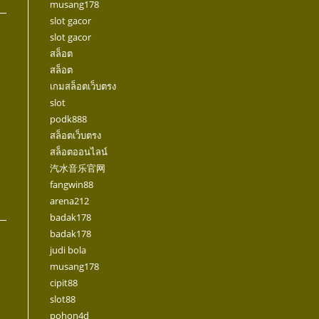
musang178
slot gacor
slot gacor
สล็อต
สล็อต
เกมสล็อตเว็บตรง
slot
podk888
สล็อตเว็บตรง
สล็อตออนไลน์
汽水音乐官网
fangwin88
arena212
badak178
badak178
judi bola
musang178
cipit88
slot88
pohon4d