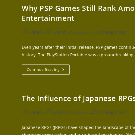
Why PSP Games Still Rank Amo
Entertainment
Admin
March 24, 2026
Uncategorized
Even years after their initial release, PSP games conti
history. The PlayStation Portable was a groundbreaking
Continue Reading
The Influence of Japanese RPG
Admin
March 14, 2026
Uncategorized
Japanese RPGs (JRPGs) have shaped the landscape of th
character progression, and turn-based mechanics. Play