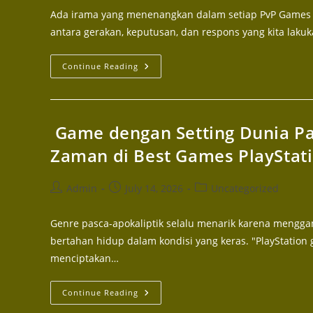
Ada irama yang menenangkan dalam setiap PvP Games yan
antara gerakan, keputusan, dan respons yang kita laku
Continue Reading
Game dengan Setting Dunia Pas
Zaman di Best Games PlayStat
Admin
July 14, 2026
Uncategorized
Genre pasca-apokaliptik selalu menarik karena mengg
bertahan hidup dalam kondisi yang keras. "PlayStation
menciptakan…
Continue Reading