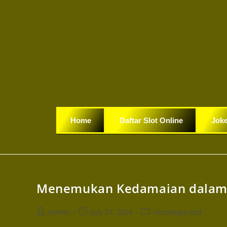
Home
Daftar Slot Online
Joke
Menemukan Kedamaian dalam
Admin
July 27, 2026
Uncategorized