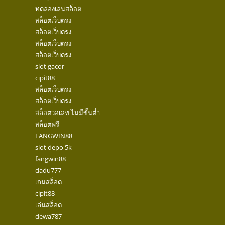
ทดลองเล่นสล็อต
สล็อตเว็บตรง
สล็อตเว็บตรง
สล็อตเว็บตรง
สล็อตเว็บตรง
slot gacor
cipit88
สล็อตเว็บตรง
สล็อตเว็บตรง
สล็อตวอเลท ไม่มีขั้นต่ำ
สล็อตฟรี
FANGWIN88
slot depo 5k
fangwin88
dadu777
เกมสล็อต
cipit88
เล่นสล็อต
dewa787