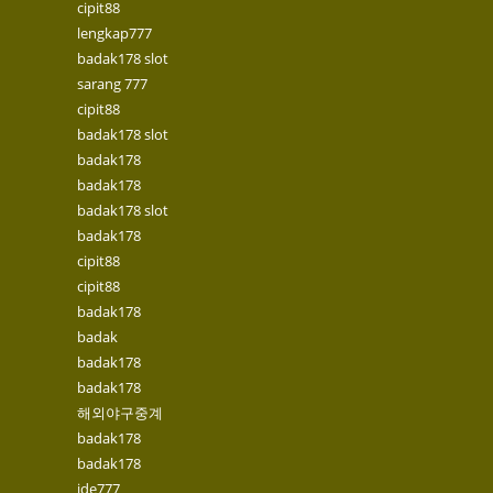
cipit88
lengkap777
badak178 slot
sarang 777
cipit88
badak178 slot
badak178
badak178
badak178 slot
badak178
cipit88
cipit88
badak178
badak
badak178
badak178
해외야구중계
badak178
badak178
ide777